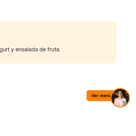
urt y ensalada de fruta.
Ver menú
é con Leche
Salta 1000