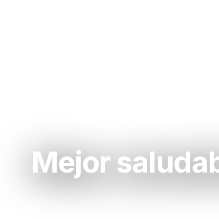
Mejor saludab
Sacate las ganas de saludable acá. La m