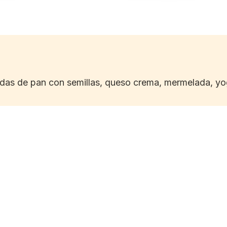
das de pan con semillas, queso crema, mermelada, yog
Espresso cortado
Caf